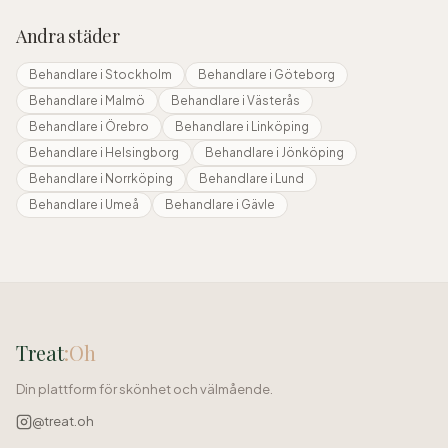
Andra städer
Behandlare i
Stockholm
Behandlare i
Göteborg
Behandlare i
Malmö
Behandlare i
Västerås
Behandlare i
Örebro
Behandlare i
Linköping
Behandlare i
Helsingborg
Behandlare i
Jönköping
Behandlare i
Norrköping
Behandlare i
Lund
Behandlare i
Umeå
Behandlare i
Gävle
Treat
:Oh
Din plattform för skönhet och välmående.
@treat.oh