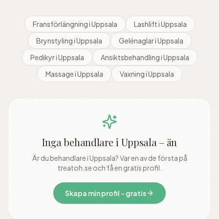
Fransförlängning
i
Uppsala
Lashlift
i
Uppsala
Brynstyling
i
Uppsala
Gelénaglar
i
Uppsala
Pedikyr
i
Uppsala
Ansiktsbehandling
i
Uppsala
Massage
i
Uppsala
Vaxning
i
Uppsala
Inga behandlare i
Uppsala
– än
Är du behandlare i
Uppsala
? Var en av de första på
treatoh.se och få en gratis profil.
Skapa min profil – gratis