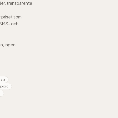
nder, transparenta
r priset som
å SMS- och
ån, ingen
ala
gborg
e