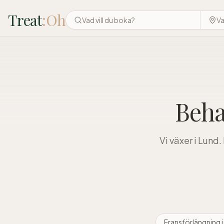
Treat
:Oh
Beha
Vi växer i Lund.
Fransförlängning
i