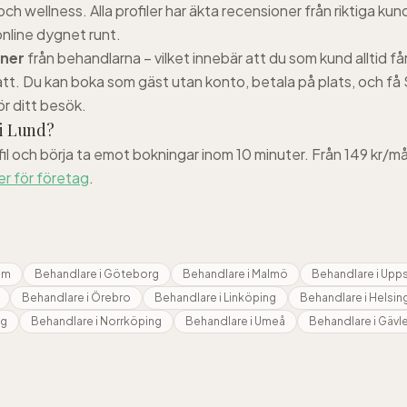
r och wellness. Alla profiler har äkta recensioner från riktiga ku
online dygnet runt.
oner
från behandlarna – vilket innebär att du som kund alltid få
att. Du kan boka som gäst utan konto, betala på plats, och f
ör ditt besök.
i
Lund
?
fil och börja ta emot bokningar inom 10 minuter. Från 149 kr/m
er för företag
.
lm
Behandlare i
Göteborg
Behandlare i
Malmö
Behandlare i
Upps
Behandlare i
Örebro
Behandlare i
Linköping
Behandlare i
Helsin
ng
Behandlare i
Norrköping
Behandlare i
Umeå
Behandlare i
Gävl