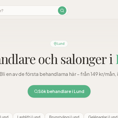
Lund
ndlare och salonger i
 Bli en av de första behandlarna här – från 149 kr/mån,
Sök behandlare i
Lund
Lund
Lashlift
i
Lund
Brynstyling
i
Lund
Gelénaglar
i
Lund