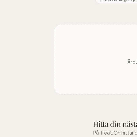
Är d
Hitta din näs
På Treat:Oh hittar 