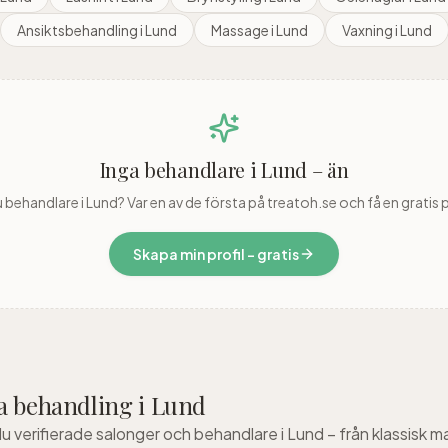
Ansiktsbehandling
i
Lund
Massage
i
Lund
Vaxning
i
Lund
Inga behandlare i
Lund
– än
u behandlare i
Lund
? Var en av de första på treatoh.se och få en gratis p
Skapa min profil – gratis
ta behandling i
Lund
du verifierade salonger och behandlare i
Lund
– från klassisk 