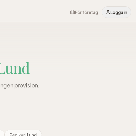
För företag
Logga in
Lund
 ingen provision.
Pedikyr
i
Lund