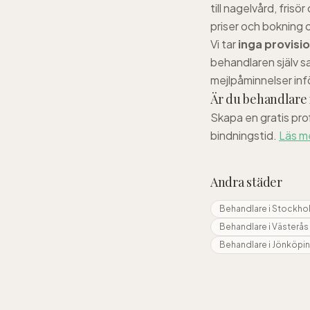
till nagelvård, frisö
priser och bokning 
Vi tar
inga provisi
behandlaren själv s
mejlpåminnelser inf
Är du behandlare 
Skapa en gratis pro
bindningstid.
Läs m
Andra städer
Behandlare i
Stockho
Behandlare i
Västerås
Behandlare i
Jönköpi