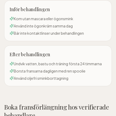
Inför behandlingen
Kom utan mascara eller ögonsmink
Använd inte ögonkräm samma dag
Bär inte kontaktlinser under behandlingen
Efter behandlingen
Undvik vatten, bastu och träning första 24 timmarna
Borsta fransarna dagligen med ren spoolie
Använd oljefri sminkborttagning
Boka
fransförlängning
hos verifierade
behandlare