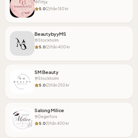
Fittja
5.0
(
2
)
från
150
kr
BeautybyyMS
Stockholm
5.0
(
2
)
från
400
kr
SM Beauty
Stockholm
5.0
(
2
)
från
250
kr
Salong Milice
Degerfors
5.0
(
1
)
från
400
kr