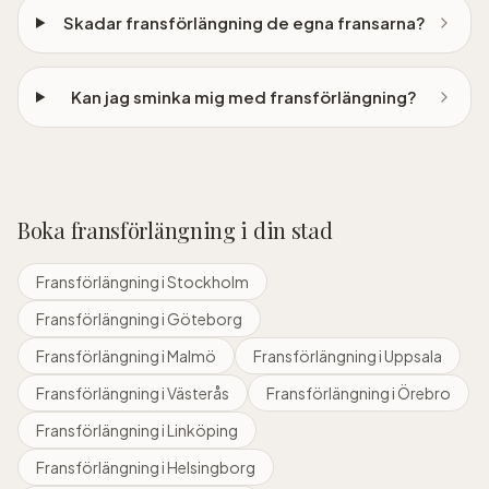
Skadar fransförlängning de egna fransarna?
Kan jag sminka mig med fransförlängning?
Boka
fransförlängning
i din stad
Fransförlängning
i
Stockholm
Fransförlängning
i
Göteborg
Fransförlängning
i
Malmö
Fransförlängning
i
Uppsala
Fransförlängning
i
Västerås
Fransförlängning
i
Örebro
Fransförlängning
i
Linköping
Fransförlängning
i
Helsingborg