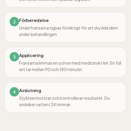
Förberedelse
2
Underfransarna tejpas försiktigt för att skydda dem
under behandlingen.
Applicering
3
Fransarna limmas en och en med medicinskt lim. En full
set tar mellan 90 och 180 minuter.
Avslutning
4
Stylisten borstar och kontrollerar resultatet. Du
undviker vatten i 24 timmar.