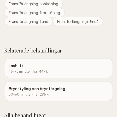
Fransförlängning
i
Jönköping
Fransförlängning
i
Norrköping
Fransförlängning
i
Lund
Fransförlängning
i
Umeå
Relaterade behandlingar
Lashlift
45–75 minuter
· från
449
kr
Brynstyling och brynfärgning
30–60 minuter
· från
295
kr
Alla behandlingar