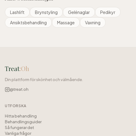
Lashlift
Brynstyling
Gelénaglar
Pedikyr
Ansiktsbehandling
Massage
Vaxning
Treat
:Oh
Din plattform för skönhet och välmående.
@treat.oh
UTFORSKA
Hitta behandling
Behandlingsguider
Så fungerar det
Vanliga frågor