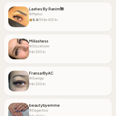
Lashes By Ranim🌺
Malmö
5.0
(
1
)
från
450
kr
Miilashess
Stockholm
från
500
kr
FransarByAC
Sverige
från
500
kr
beautybyemme
Degerfors