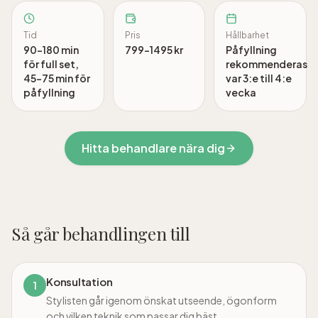
Tid
Pris
Hållbarhet
90–180 min
799
–
1495
kr
Påfyllning
för full set,
rekommenderas
45–75 min för
var 3:e till 4:e
påfyllning
vecka
Hitta behandlare nära dig
Så går behandlingen till
Konsultation
1
Stylisten går igenom önskat utseende, ögonform
och vilken teknik som passar dig bäst.