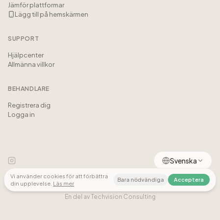
Jämför plattformar
Lägg till på hemskärmen
SUPPORT
Hjälpcenter
Allmänna villkor
BEHANDLARE
Registrera dig
Logga in
Svenska
Vi använder cookies för att förbättra
Bara nödvändiga
Acceptera
din upplevelse.
Läs mer
© 2026 Treat:Oh.
Alla rättigheter förbehållna.
En del av Techvision Consulting