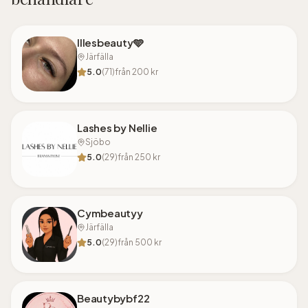
Illesbeauty🩵
Järfälla
5.0
(
71
)
från
200
kr
Lashes by Nellie
Sjöbo
5.0
(
29
)
från
250
kr
Cymbeautyy
Järfälla
5.0
(
29
)
från
500
kr
Beautybybf22